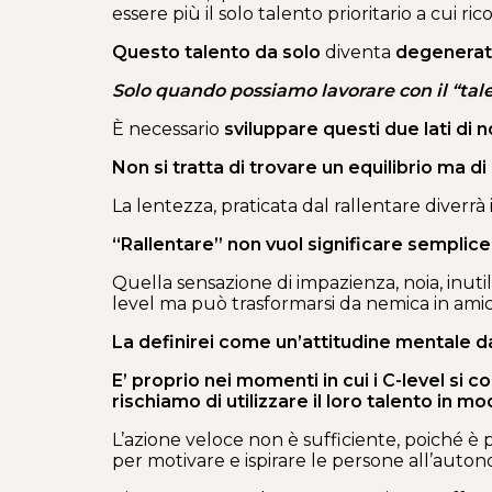
essere più il solo talento prioritario a cui ric
Questo talento da solo
diventa
degenerat
Solo quando possiamo lavorare con il “talen
È necessario
sviluppare questi due lati di n
Non si tratta di trovare un equilibrio ma di
La lentezza, praticata dal rallentare diverrà 
“Rallentare” non vuol significare semplic
Quella sensazione di impazienza, noia, inutili
level ma può trasformarsi da nemica in am
La definirei come un’attitudine mentale da 
E’ proprio nei momenti in cui i C-level si c
rischiamo di utilizzare il loro talento in 
L’azione veloce non è sufficiente, poiché è p
per motivare e ispirare le persone all’auton