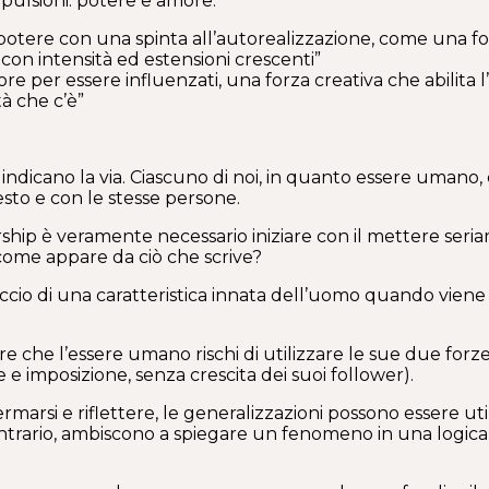
 pulsioni: potere e amore.
otere con una spinta all’autorealizzazione, come una for
i con intensità ed estensioni crescenti”
per essere influenzati, una forza creativa che abilita l’al
tà che c’è”
i indicano la via. Ciascuno di noi, in quanto essere umano,
sto e con le stesse persone.
hip è veramente necessario iniziare con il mettere seriam
ome appare da ciò che scrive?
eccio di una caratteristica innata dell’uomo quando viene 
ere che l’essere umano rischi di utilizzare le sue due fo
 imposizione, senza crescita dei suoi follower).
ermarsi e riflettere, le generalizzazioni possono essere ut
l contrario, ambiscono a spiegare un fenomeno in una logi