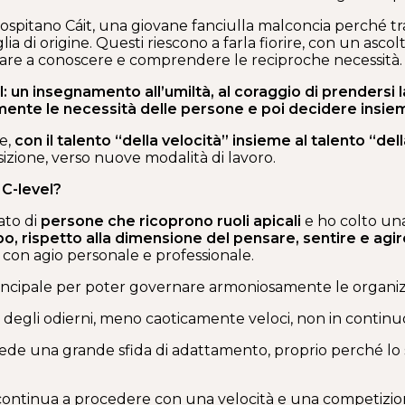
) ospitano Cáit, una giovane fanciulla malconcia perché t
di origine. Questi riescono a farla fiorire, con un asc
rivare a conoscere e comprendere le reciproche necessità.
el: un insegnamento all’umiltà, al coraggio di prendersi l
ente le necessità delle persone e poi decidere insie
e,
con il talento “della velocità” insieme al talento “del
zione, verso nuove modalità di lavoro.
 C-level?
ato di
persone che ricoprono ruoli apicali
e ho colto una
o, rispetto alla dimensione del pensare, sentire e agir
con agio personale e professionale.
 principale per poter governare armoniosamente le organiz
ili degli odierni, meno caoticamente veloci, non in cont
ede una grande sfida di adattamento, proprio perché lo s
 continua a procedere con una velocità e una competizi