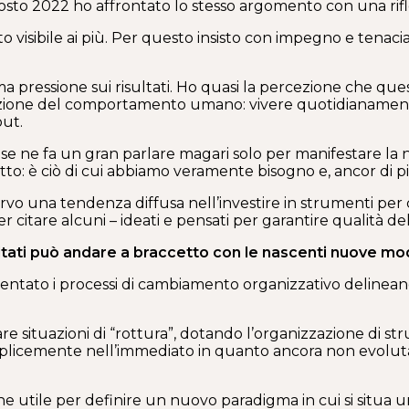
’agosto 2022 ho affrontato lo stesso argomento con una rifl
 visibile ai più. Per questo insisto con impegno e tenaci
a pressione sui risultati. Ho quasi la percezione che que
azione del comportamento umano: vivere quotidianamente 
out.
i se ne fa un gran parlare magari solo per manifestare la
to: è ciò di cui abbiamo veramente bisogno e, ancor di p
ervo una tendenza diffusa nell’investire in strumenti per
r citare alcuni – ideati e pensati per garantire qualità d
ultati può andare a braccetto con le nascenti nuove mod
entato i processi di cambiamento organizzativo delineano
 situazioni di “rottura”, dotando l’organizzazione di str
emplicemente nell’immediato in quanto ancora non evoluta,
utile per definire un nuovo paradigma in cui si situa un