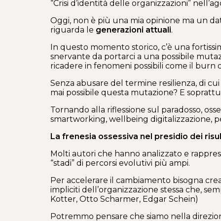
“Crisi d’identità delle organizzazioni” nell
Oggi, non è più una mia opinione ma un dato
riguarda le
generazioni attuali
.
In questo momento storico, c’è una fortissim
snervante da portarci a una possibile mut
ricadere in fenomeni possibili come il burn 
Senza abusare del termine resilienza, di cu
mai possibile questa mutazione? E soprattut
Tornando alla riflessione sul paradosso, oss
smartworking, wellbeing digitalizzazione, pe
La frenesia ossessiva nel presidio dei ris
Molti autori che hanno analizzato e rappres
“stadi” di percorsi evolutivi più ampi.
Per accelerare il cambiamento bisogna creare
impliciti dell’organizzazione stessa che, s
Kotter, Otto Scharmer, Edgar Schein)
Potremmo pensare che siamo nella direzione 