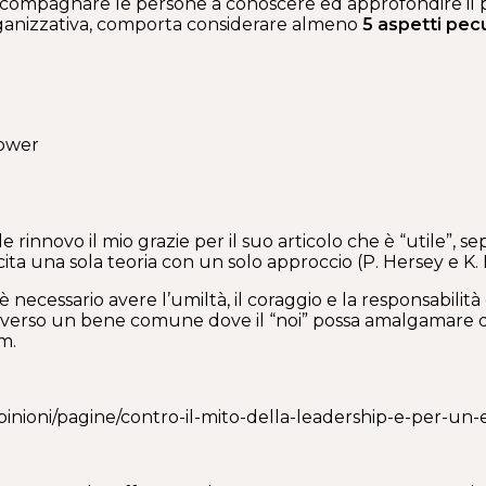
ompagnare le persone a conoscere ed approfondire il pr
rganizzativa, comporta considerare almeno
5 aspetti pecu
lower
e rinnovo il mio grazie per il suo articolo che è “utile”,
ita una sola teoria con un solo approccio (P. Hersey e K.
è necessario avere l’umiltà, il coraggio e la responsabilit
oli verso un bene comune dove il “noi” possa amalgamare 
m.
/opinioni/pagine/contro-il-mito-della-leadership-e-per-un