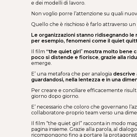
e dei modelli di lavoro.
Non voglio porre l’attenzione su quali nuove
Quello che è rischioso è farlo attraverso un
Le organizzazioni stanno ridisegnando le 
per esempio, fenomeni come il quiet quitt
Il film
“the quiet girl
”
mostra molto bene co
poco si distende e fiorisce
,
grazie alla rid
emerge.
E’ una metafora che per analogia
descrive
guardandosi, nella lentezza e in una dime
Per creare e conciliare efficacemente risul
giorno dopo giorno.
E’ necessario che coloro che governano l’az
collaboratore-proprio team verso una dimen
Il film “the quiet girl” racconta in modo m
pagina insieme. Grazie alla parola, al dialo
ricompongono fino a portare la protagonista 