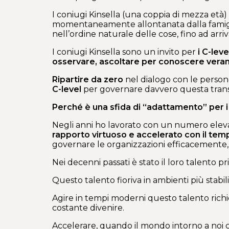
I coniugi Kinsella (una coppia di mezza età
momentaneamente allontanata dalla famiglia 
nell’ordine naturale delle cose, fino ad ar
I coniugi Kinsella sono un invito per
i C-lev
osservare, ascoltare per conoscere veram
Ripartire da zero
nel dialogo con le person
C-level
per governare davvero questa transi
Perché è una sfida di “adattamento” per i
Negli anni ho lavorato con un numero elev
rapporto virtuoso e accelerato con il temp
governare le organizzazioni efficacemente, 
Nei decenni passati è stato il loro talento
Questo talento fioriva in ambienti più stab
Agire in tempi moderni questo talento richi
costante divenire.
Accelerare, quando il mondo intorno a noi