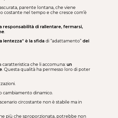
rascurata, parente lontana, che viene
olto costante nel tempo e che cresce com’è
a responsabilità di rallentare, fermarsi,
me
.
la lentezza”
è la sfida
di “adattamento”
dei
 caratteristica che li accomuna:
un
e
. Questa qualità ha permesso loro di poter
zazioni.
inuo cambiamento dinamico.
cenario circostante non è stabile ma in
one più che sproporzionata, potrebbe non