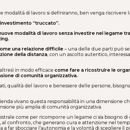
 modalità di lavoro si definiranno, ben venga riscrivere l
investimento “truccato”.
nuove modalità di lavoro senza investire nel legame tra
ing.
me una relazione difficile
– una delle due parti può senti
uzione della distanza
, con un ascolto autentico, interess
altresì in modo efficace
come fare a ricostruire le organ
nsione di comunità organizzativa.
tati, qualità del lavoro e benessere delle persone, bisog
ienda vivano questa responsabilità in una dimensione che
sione più amplia di comunità organizzativa.
agistrale come per ricomporre un legame ci sia bisogno di
go, al confronto, che generano cura e attenzione nel tempo
a far sbocciare l’autonomia e la volontà di scegliere il p