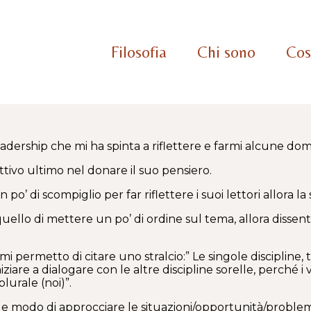
Filosofia
Chi sono
Cos
 leadership che mi ha spinta a riflettere e farmi alcune do
ettivo ultimo nel donare il suo pensiero.
 po’ di scompiglio per far riflettere i suoi lettori allora la
quello di mettere un po’ di ordine sul tema, allora dissent
 mi permetto di citare uno stralcio:” Le singole disciplin
niziare a dialogare con le altre discipline sorelle, perché i
lurale (noi)”.
le modo di approcciare le situazioni/opportunità/problemi