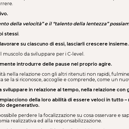
orrere.
ivo.
to della velocità” e il “talento della lentezza” possiamo
oi stessi
.
 lavorare su ciascuno di essi, lasciarli crescere insieme.
il muscolo da sviluppare per i C-level.
emente introdurre delle pause nel proprio agire.
tà nella relazione con gli altri ritenuti non rapidi, fulmi
ica se la si riconosce, accoglie e comprende, come un n
sviluppare in relazione al tempo, nella relazione con gli
ompiacciono della loro abilità di essere veloci in tutto –
modo degenerativo.
ossibile perdere la focalizzazione su cosa osservare e sap
omia realizzativa ed alla responsabilizzazione.