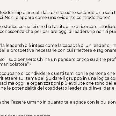
leadership e articola la sua riflessione secondo una sola t
ici. Non le appare come una evidente contraddizione?
 storico come lei che ha l’attitudine a ricercare, studia
onoscenza che per parlare oggi di leadership non si può 
“la leadership è intesa come la capacità di un leader di 
 delle prospettive necessarie con cui riflettere e ragionar
 il suo pensiero: Chi ha un pensiero critico su altre pr
 “manipolatore”?
si occupano di condividere questi temi con le persone che
flettere sul tema del guidare il gruppo in una logica com
eguaci ma oggi le organizzazioni più evolute che sono del
rne le potenzialità del cosiddetto leader sia di invalidarle
dica che l’essere umano in quanto tale agisce con la pulsi