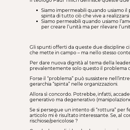
Il teologo Paul Tillich definisce queste due
Siamo impermeabili quando usiamo il p
spinta di tutto ciò che vive a realizzars
Siamo permeabili quando usiamo l’amore 
per creare l’unità ma per rilevare l’uni
Gli spunti offerti da queste due discipline c
che mette in campo – ma nello stesso conte
Per dare nuova dignità al tema della leaders
prevalentemente solo questo il problema c
Forse il “problema” può sussistere nell’intr
gerarchia “spinta” nelle organizzazioni.
Allora sì concordo. Potrebbe, infatti, accad
generativo ma degenerativo (manipolazione e
Se si persegue un intento di “rottura” per f
articolo mi è risultato interessante. Se, a
rischiose/pericolose ?