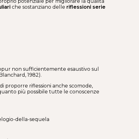
oprio potenziale per migliorare la qualità
liari
che sostanziano delle
riflessioni
serie
 seppur non sufficientemente esaustivo sul
 Blanchard, 1982).
à di proporre riflessioni anche scomode,
quanto più possibile tutte le conoscenze
-elogio-della-sequela