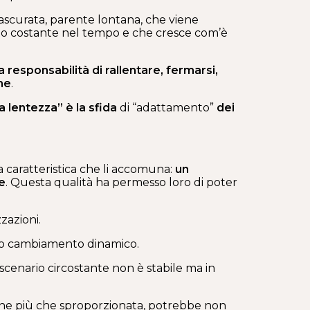
rascurata, parente lontana, che viene
olto costante nel tempo e che cresce com’è
a responsabilità di rallentare, fermarsi,
me
.
la lentezza”
è la sfida
di “adattamento”
dei
 caratteristica che li accomuna:
un
e
. Questa qualità ha permesso loro di poter
zazioni.
inuo cambiamento dinamico.
cenario circostante non è stabile ma in
one più che sproporzionata, potrebbe non