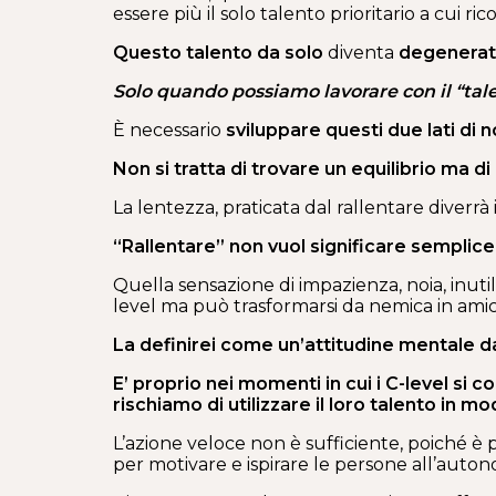
essere più il solo talento prioritario a cui ric
Questo talento da solo
diventa
degenerat
Solo quando possiamo lavorare con il “talen
È necessario
sviluppare questi due lati di n
Non si tratta di trovare un equilibrio ma di
La lentezza, praticata dal rallentare diverrà 
“Rallentare” non vuol significare semplic
Quella sensazione di impazienza, noia, inutili
level ma può trasformarsi da nemica in am
La definirei come un’attitudine mentale da 
E’ proprio nei momenti in cui i C-level si c
rischiamo di utilizzare il loro talento in 
L’azione veloce non è sufficiente, poiché è p
per motivare e ispirare le persone all’auton