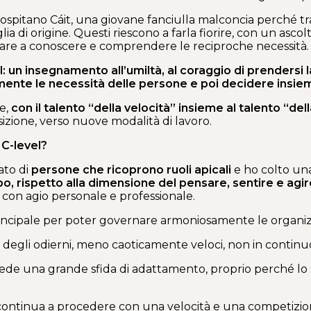
) ospitano Cáit, una giovane fanciulla malconcia perché t
di origine. Questi riescono a farla fiorire, con un asc
rivare a conoscere e comprendere le reciproche necessità.
el: un insegnamento all’umiltà, al coraggio di prendersi l
ente le necessità delle persone e poi decidere insie
e,
con il talento “della velocità” insieme al talento “del
zione, verso nuove modalità di lavoro.
 C-level?
ato di
persone che ricoprono ruoli apicali
e ho colto una
o, rispetto alla dimensione del pensare, sentire e agir
con agio personale e professionale.
 principale per poter governare armoniosamente le organiz
ili degli odierni, meno caoticamente veloci, non in cont
ede una grande sfida di adattamento, proprio perché lo s
 continua a procedere con una velocità e una competizi