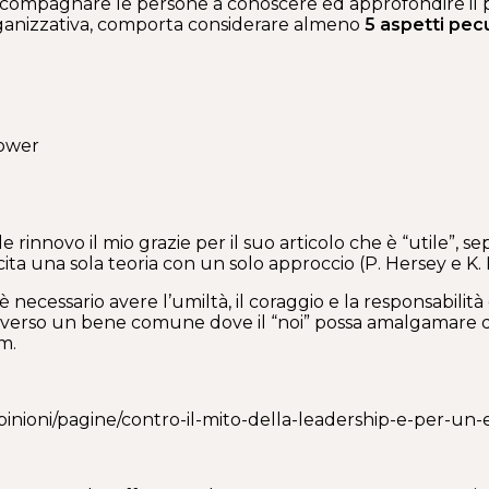
ompagnare le persone a conoscere ed approfondire il pr
rganizzativa, comporta considerare almeno
5 aspetti pecu
lower
e rinnovo il mio grazie per il suo articolo che è “utile”,
ita una sola teoria con un solo approccio (P. Hersey e K.
è necessario avere l’umiltà, il coraggio e la responsabilit
oli verso un bene comune dove il “noi” possa amalgamare 
m.
/opinioni/pagine/contro-il-mito-della-leadership-e-per-un