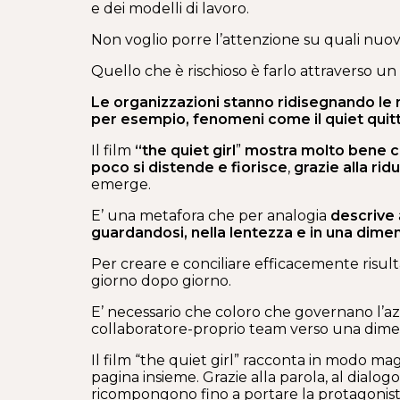
e dei modelli di lavoro.
Non voglio porre l’attenzione su quali nuove
Quello che è rischioso è farlo attraverso un
Le organizzazioni stanno ridisegnando le 
per esempio, fenomeni come il quiet quitt
Il film
“the quiet girl
”
mostra molto bene co
poco si distende e fiorisce
,
grazie alla rid
emerge.
E’ una metafora che per analogia
descrive
guardandosi, nella lentezza e in una dime
Per creare e conciliare efficacemente risul
giorno dopo giorno.
E’ necessario che coloro che governano l’az
collaboratore-proprio team verso una dimen
Il film “the quiet girl” racconta in modo m
pagina insieme. Grazie alla parola, al dialo
ricompongono fino a portare la protagonista 