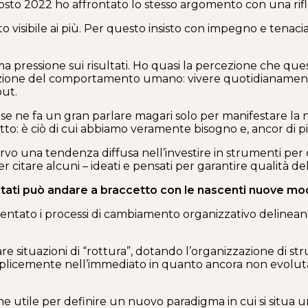
’agosto 2022 ho affrontato lo stesso argomento con una rifl
 visibile ai più. Per questo insisto con impegno e tenaci
a pressione sui risultati. Ho quasi la percezione che que
azione del comportamento umano: vivere quotidianamente 
out.
i se ne fa un gran parlare magari solo per manifestare la
to: è ciò di cui abbiamo veramente bisogno e, ancor di p
ervo una tendenza diffusa nell’investire in strumenti per
r citare alcuni – ideati e pensati per garantire qualità d
ultati può andare a braccetto con le nascenti nuove mod
entato i processi di cambiamento organizzativo delineano
 situazioni di “rottura”, dotando l’organizzazione di str
emplicemente nell’immediato in quanto ancora non evoluta,
utile per definire un nuovo paradigma in cui si situa un