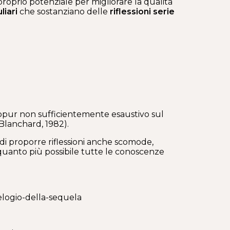
oprio potenziale per migliorare la qualità
liari
che sostanziano delle
riflessioni
serie
 seppur non sufficientemente esaustivo sul
 Blanchard, 1982).
à di proporre riflessioni anche scomode,
quanto più possibile tutte le conoscenze
-elogio-della-sequela