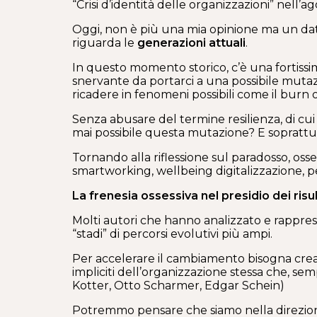
“Crisi d’identità delle organizzazioni” nell
Oggi, non è più una mia opinione ma un dato
riguarda le
generazioni attuali
.
In questo momento storico, c’è una fortissim
snervante da portarci a una possibile mut
ricadere in fenomeni possibili come il burn 
Senza abusare del termine resilienza, di cu
mai possibile questa mutazione? E soprattut
Tornando alla riflessione sul paradosso, oss
smartworking, wellbeing digitalizzazione, pe
La frenesia ossessiva nel presidio dei ris
Molti autori che hanno analizzato e rappres
“stadi” di percorsi evolutivi più ampi.
Per accelerare il cambiamento bisogna creare
impliciti dell’organizzazione stessa che, s
Kotter, Otto Scharmer, Edgar Schein)
Potremmo pensare che siamo nella direzione 