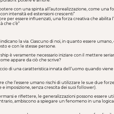
 pulsioni: potere e amore.
otere con una spinta all’autorealizzazione, come una for
i con intensità ed estensioni crescenti”
per essere influenzati, una forza creativa che abilita l’al
tà che c’è”
i indicano la via. Ciascuno di noi, in quanto essere umano,
sto e con le stesse persone.
hip è veramente necessario iniziare con il mettere seriam
ome appare da ciò che scrive?
eccio di una caratteristica innata dell’uomo quando viene 
ere che l’essere umano rischi di utilizzare le sue due fo
 imposizione, senza crescita dei suoi follower).
ermarsi e riflettere, le generalizzazioni possono essere ut
l contrario, ambiscono a spiegare un fenomeno in una logi