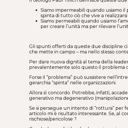
Il teologo Paul Tillich definisce queste due
Siamo impermeabili quando usiamo il p
spinta di tutto ciò che vive a realizzars
Siamo permeabili quando usiamo l’amore 
per creare l’unità ma per rilevare l’uni
Gli spunti offerti da queste due discipline c
che mette in campo – ma nello stesso conte
Per dare nuova dignità al tema della leaders
prevalentemente solo questo il problema c
Forse il “problema” può sussistere nell’intr
gerarchia “spinta” nelle organizzazioni.
Allora sì concordo. Potrebbe, infatti, accad
generativo ma degenerativo (manipolazione e
Se si persegue un intento di “rottura” per f
articolo mi è risultato interessante. Se, a
rischiose/pericolose ?