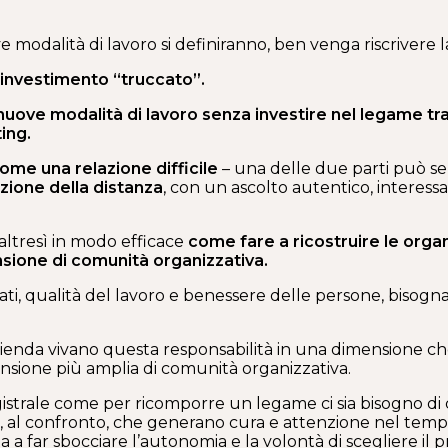
 modalità di lavoro si definiranno, ben venga riscrivere l
investimento “truccato”.
nuove modalità di lavoro senza investire nel legame tra
ing.
me una relazione difficile
– una delle due parti può senti
uzione della distanza
, con un ascolto autentico, interess
altresì in modo efficace
come fare a ricostruire le organ
nsione di comunità organizzativa.
tati, qualità del lavoro e benessere delle persone, bisog
ienda vivano questa responsabilità in una dimensione che
sione più amplia di comunità organizzativa.
agistrale come per ricomporre un legame ci sia bisogno di
go, al confronto, che generano cura e attenzione nel tempo
a far sbocciare l’autonomia e la volontà di scegliere il p