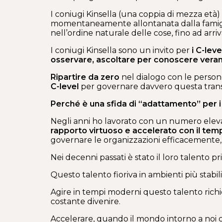
I coniugi Kinsella (una coppia di mezza età
momentaneamente allontanata dalla famiglia 
nell’ordine naturale delle cose, fino ad ar
I coniugi Kinsella sono un invito per
i C-lev
osservare, ascoltare per conoscere veram
Ripartire da zero
nel dialogo con le person
C-level
per governare davvero questa transi
Perché è una sfida di “adattamento” per i
Negli anni ho lavorato con un numero elev
rapporto virtuoso e accelerato con il temp
governare le organizzazioni efficacemente, 
Nei decenni passati è stato il loro talento
Questo talento fioriva in ambienti più stab
Agire in tempi moderni questo talento richi
costante divenire.
Accelerare, quando il mondo intorno a noi