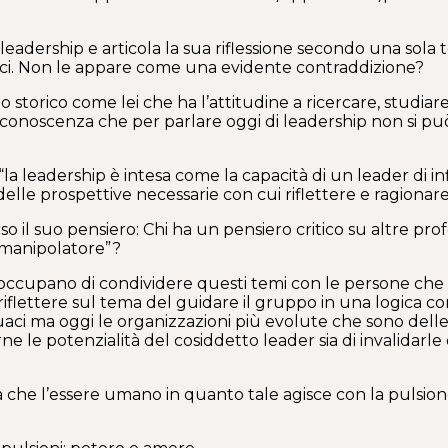
leadership e articola la sua riflessione secondo una sola t
ici. Non le appare come una evidente contraddizione?
 storico come lei che ha l’attitudine a ricercare, studia
onoscenza che per parlare oggi di leadership non si può 
“la leadership è intesa come la capacità di un leader di 
 delle prospettive necessarie con cui riflettere e ragionar
 il suo pensiero: Chi ha un pensiero critico su altre pr
 “manipolatore”?
si occupano di condividere questi temi con le persone che
flettere sul tema del guidare il gruppo in una logica com
eguaci ma oggi le organizzazioni più evolute che sono del
rne le potenzialità del cosiddetto leader sia di invalidarle
dica che l’essere umano in quanto tale agisce con la pulsi