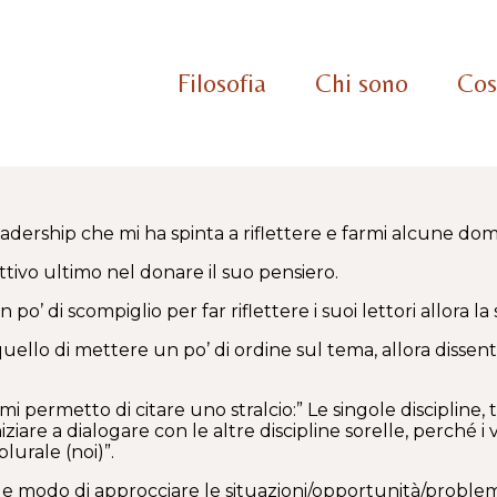
Filosofia
Chi sono
Cos
 leadership che mi ha spinta a riflettere e farmi alcune do
ettivo ultimo nel donare il suo pensiero.
 po’ di scompiglio per far riflettere i suoi lettori allora la
quello di mettere un po’ di ordine sul tema, allora dissent
 mi permetto di citare uno stralcio:” Le singole disciplin
niziare a dialogare con le altre discipline sorelle, perché i
lurale (noi)”.
le modo di approcciare le situazioni/opportunità/problemi