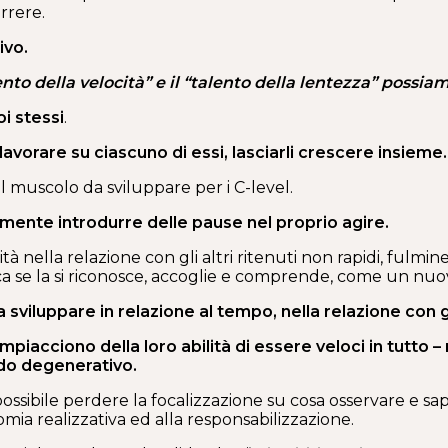
orrere.
ivo.
to della velocità” e il “talento della lentezza” possiamo
oi stessi
.
 lavorare su ciascuno di essi, lasciarli crescere insieme.
il muscolo da sviluppare per i C-level.
emente introdurre delle pause nel proprio agire.
tà nella relazione con gli altri ritenuti non rapidi, fulmi
ica se la si riconosce, accoglie e comprende, come un n
sviluppare in relazione al tempo, nella relazione con gli
ompiacciono della loro abilità di essere veloci in tutto –
modo degenerativo.
ossibile perdere la focalizzazione su cosa osservare e sap
omia realizzativa ed alla responsabilizzazione.