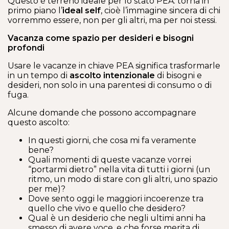
Questo è terreno ideale per lo stato PEA: torna in
primo piano l’
ideal self
, cioè l’immagine sincera di chi
vorremmo essere, non per gli altri, ma per noi stessi.
Vacanza come spazio per desideri e bisogni
profondi
Usare le vacanze in chiave PEA significa trasformarle
in un tempo di
ascolto intenzionale
di bisogni e
desideri, non solo in una parentesi di consumo o di
fuga.
Alcune domande che possono accompagnare
questo ascolto:
In questi giorni, che cosa mi fa veramente
bene?
Quali momenti di queste vacanze vorrei
“portarmi dietro” nella vita di tutti i giorni (un
ritmo, un modo di stare con gli altri, uno spazio
per me)?
Dove sento oggi le maggiori incoerenze tra
quello che vivo e quello che desidero?
Qual è un desiderio che negli ultimi anni ha
smesso di avere voce, e che forse merita di