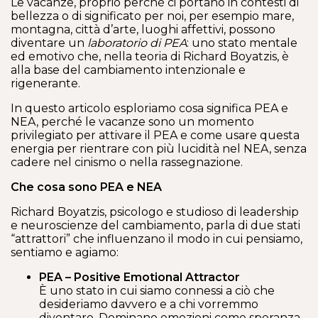
Le vacanze, proprio perché ci portano in contesti di
bellezza o di significato per noi, per esempio mare,
montagna, città d’arte, luoghi affettivi, possono
diventare un
laboratorio di PEA
: uno stato mentale
ed emotivo che, nella teoria di Richard Boyatzis, è
alla base del cambiamento intenzionale e
rigenerante.
In questo articolo esploriamo cosa significa PEA e
NEA, perché le vacanze sono un momento
privilegiato per attivare il PEA e come usare questa
energia per rientrare con più lucidità nel NEA, senza
cadere nel cinismo o nella rassegnazione.
Che cosa sono PEA e NEA
Richard Boyatzis, psicologo e studioso di leadership
e neuroscienze del cambiamento, parla di due stati
“attrattori” che influenzano il modo in cui pensiamo,
sentiamo e agiamo:
PEA – Positive Emotional Attractor
È uno stato in cui siamo connessi a ciò che
desideriamo davvero e a chi vorremmo
diventare. Dominano emozioni come speranza,