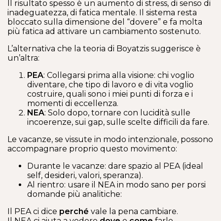
Il risultato spesso è un aumento di stress, di senso di
inadeguatezza, di fatica mentale. Il sistema resta
bloccato sulla dimensione del “dovere” e fa molta
più fatica ad attivare un cambiamento sostenuto.
L’alternativa che la teoria di Boyatzis suggerisce è
un’altra:
PEA
: Collegarsi prima alla visione: chi voglio
diventare, che tipo di lavoro e di vita voglio
costruire, quali sono i miei punti di forza e i
momenti di eccellenza.
NEA
: Solo dopo, tornare con lucidità sulle
incoerenze, sui gap, sulle scelte difficili da fare.
Le vacanze, se vissute in modo intenzionale, possono
accompagnare proprio questo movimento:
Durante le vacanze: dare spazio al PEA (ideal
self, desideri, valori, speranza).
Al rientro: usare il NEA in modo sano per porsi
domande più analitiche:
Il PEA ci dice
perché
vale la pena cambiare.
Il NEA ci aiuta a vedere
dove
e
come
farlo.