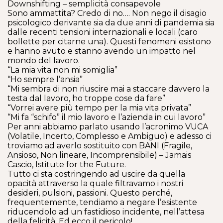
Downshifting – semplicità consapevole
Sono ammattita? Credo di no…. Non nego il disagio
psicologico derivante sia da due anni di pandemia sia
dalle recenti tensioni internazionali e locali (caro
bollette per citarne una). Questi fenomeni esistono
e hanno avuto e stanno avendo un impatto nel
mondo del lavoro.
“La mia vita non mi somiglia”
“Ho sempre l’ansia”
“Mi sembra di non riuscire mai a staccare davvero la
testa dal lavoro, ho troppe cose da fare”
“Vorrei avere più tempo per la mia vita privata”
“Mi fa “schifo” il mio lavoro e l’azienda in cui lavoro”
Per anni abbiamo parlato usando l’acronimo VUCA
(Volatile, Incerto, Complesso e Ambiguo) e adesso ci
troviamo ad averlo sostituito con BANI (Fragile,
Ansioso, Non lineare, Incomprensibile) – Jamais
Cascio, Istitute for the Future.
Tutto ci sta costringendo ad uscire da quella
opacità attraverso la quale filtravamo i nostri
desideri, pulsioni, passioni. Questo perché,
frequentemente, tendiamo a negare l’esistente
riducendolo ad un fastidioso incidente, nell’attesa
della felicità. Ed ecco il pericolo!