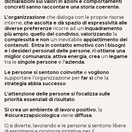
dichiarazioni sui valori in azioni e comportamenti
concreti sanno raccontare una storia coerente.
L’organizzazione
che dialoga con le proprie risorse
interne,
che ascolta e dà spazio di espressività alle
diverse preferenze
ricorre ad un
inquadramento
più ampio
,
quello del condiviso
,
valorizzando
la
complessità
e
non
un inevitabile
appiattimento dei
contenuti.
Entra in contatto emotivo con i bisogni
e i desideri personali delle persone
,
ri-ottiene una
miglior comunanza
,
attiva energia
,
crea
un
legame
tra le
singole persone
e l
’azienda
.
Le persone
si sentono coinvolte
e
vogliono
supportare l’organizzazione per
far sì
che la
strategia abbia successo
.
L’attenzione
delle persone si focalizza sulle
priorità essenziali di risultato
.
Si
crea un ambiente di lavoro positivo
, la
#sicurezzapsicologica
viene
diffusa
.
Ci si diverte, lavorando e le persone si sentono libere
di esprimersi e proporre iniziative per il