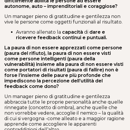
dificilmente abilita le persone ad essere
autonome, auto – imprenditoriali e coraggiose?
Un manager pieno di gratitudine e gentilezza non
vive le persone come oggetti funzionali al risultato.
Avranno allenato la
capacità
di
dare e
ricevere
feedback continui e puntuali.
La paura di non essere apprezzati come persone
(paura del rifiuto), la paura di non essere visti
come persone intelligenti (paura della
vulnerabilità) insieme alla paura di non essere visti
come portatori di risultati (paura di fallire) non è
forse l’insieme delle paure più profonde che
impediscono la percezione dell’utilità del
feedback come dono?
Un manager pieno di gratitudine e gentilezza
abbraccia tutte le proprie personalità anche quelle
rinnegate (concetto di ombra), anche quelle che
non vorrebbe vedere, accoglie il nemico – la qualità
di cui si vergogna -come alleato e a maggior ragione
apprende come accogliere le apparenti
contraddizioni dell’altro.