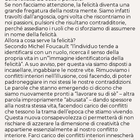
Se non facciamo attenzione, la felicità diventa una
grande fregatura della nostra mente. Siamo infatti
travolti dall’angoscia, ogni volta che riscontriamo in
noi passioni, pulsioni che risultano contradditorie,
perché assediano i ruoli che ci sforziamo di assumere
in nome della felicità.
Allora a cosa serve la felicità?
Secondo Michel Foucault “l’individuo tende a
identificarsi con un ruolo, ricerca il senso della
propria vita in un’”immagine identificatoria della
felicità”. A suo avviso, per questa via siamo disposti a
incasellare, ingabbiare le nostre vite. Rimuoviamo i
conflitti interiori nell’illusione, così facendo, di poter
padroneggiare in noi stessi le nostre contraddizioni.
Le parole che stanno emergendo ci dicono che
siamo nuovamente pronti a “lavorare su di sè” – altra
parola impropriamente “abusata” – dando spessore
alla nostra stessa vita, facendoci carico dei conflitti
che tessono la trama dell’epoca che stiamo vivendo.
Questa nuova consapevolezza ci permetterà di non
rischiare di azzerare la dimensione di creatività che
appartiene essenzialmente al nostro conflitto
interiore. Farci carico dei conflitti interiori innescherà